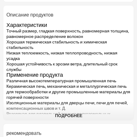
Описание продуктов
Характеристики
Точный размер, гладкая поверхность, равномерная толщина,
равномерное распределение волокон
Хорошая термическая стабильность и химическая
стабильность
Низкая теплоемкость, низкая теплопроводность, низкая
усадка
Хорошая устойчивость к эрозии ветра, длительный срок
службы
Применение продукта
Различная высокотемпературная промышленная печь
Керамическая печь, механическая и металлургическая печь
для термообработки и другие промышленные материалы для
горячей поверхности
Изоляционные материалы для дверцы печи, печи для печей,
компенсационных швов и т. Д.
Резервуар для плавильной печи из редкоземельных
ПОДРОБНЕЕ
магнитных материалов, подкладка ковшеобразной печи
Специальная доска для защиты от проникновения микроволн
Туннельная печь
рекомендовать