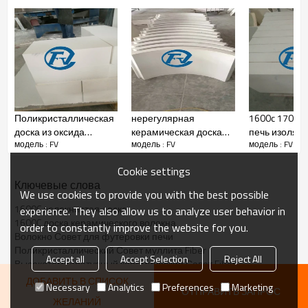
Спецификации продукта
Предметы
FV-1600
FV-1700
Классификация
1600
1700
Температура
(C)
Объемная плотность
300-600
300-600
(kg/m3)
Линейная усадка
(%)
<2(1450C×24hrs)
<1(1550C×24hrs
Химический
Al2O3
63.5
75
состав
Al2O3+SiO2
>99
>99
Поликристаллическая
нерегулярная
1600c 1700c 
%
Fe2O3
<0.1
<0.1
доска из оксида
керамическая доска
печь изоляц
модель : FV
модель : FV
модель : FV
алюминия 1800C
волокна
материал
пакет
керамическа
Cookie settings
Ключевые слова
We use cookies to provide you with the best possible
1600C волокнистая доска
experience. They also allow us to analyze user behavior in
1600C доска керамического волокна
order to constantly improve the website for you.
Волокно Совет для футеровки печи
Поликристаллический Совет муллита Fiber
Accept all
Accept Selection
Reject All
Высокотемпературный керамический Совет Fiber
ДОБАВИТЬ В СПИСОК
Necessary
Analytics
Preferences
Marketing
ОТПРАВИТЬ ЗАПРОС
ЖЕЛАНИЙ