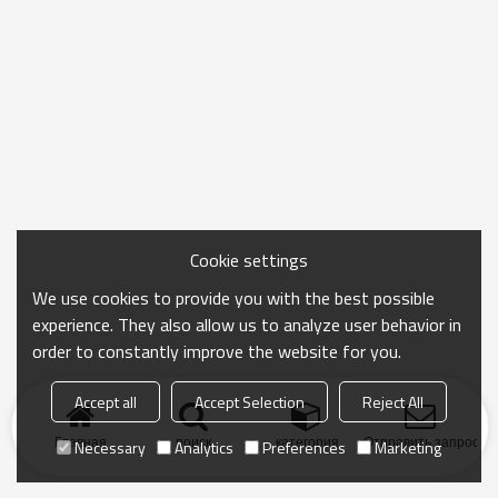
Cookie settings
We use cookies to provide you with the best possible
experience. They also allow us to analyze user behavior in
order to constantly improve the website for you.
Accept all
Accept Selection
Reject All
Главная
поиск
категория
Отправить запрос
Necessary
Analytics
Preferences
Marketing